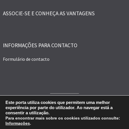
ASSOCIE-SE E CONHEÇA AS VANTAGENS
INFORMAÇÕES PARA CONTACTO
Formulário de contacto
© Portal do DPO - Encarregado de Protecção de Dados 2026.
Este porta utiliza cookies que permitem uma melhor
experiência por parte do utilizador.
Ao navegar está a
Todos os direitos reservados
consentir a utilização.
Para encontrar mais sobre os cookies utilizados consulte:
Este portal está licenciado com uma Licença
Creative Commons - Atribuição
Informações
.